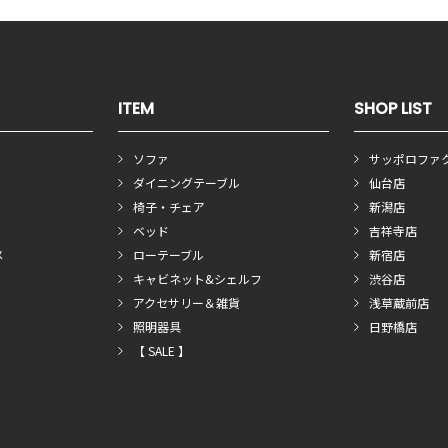
ITEM
SHOP LIST
ソファ
サッポロファ
ダイニングテーブル
仙台店
椅子・チェア
新潟店
ベッド
吉祥寺店
メ
ローテーブル
新宿店
キャビネット&シェルフ
渋谷店
アクセサリー＆雑貨
浅草蔵前店
照明器具
日野橋店
【 SALE 】