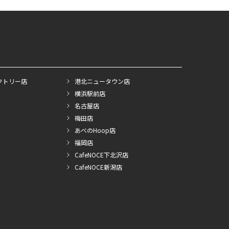
クトリー店
港北ニュータウン店
横浜駅前店
名古屋店
梅田店
あべのHoop店
福岡店
CafeNOCE下北沢店
CafeNOCE新潟店