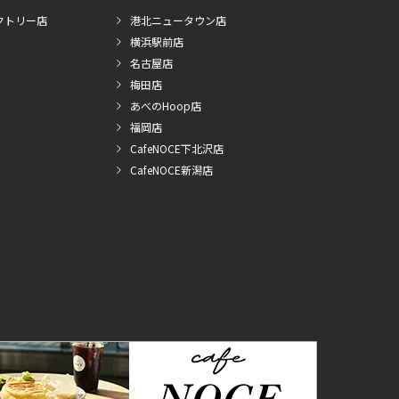
クトリー店
港北ニュータウン店
横浜駅前店
名古屋店
梅田店
あべのHoop店
福岡店
CafeNOCE下北沢店
CafeNOCE新潟店