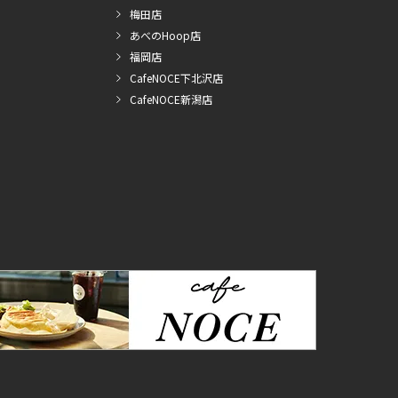
梅田店
あべのHoop店
福岡店
CafeNOCE下北沢店
CafeNOCE新潟店