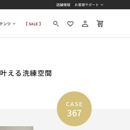
店舗情報
お客様サポート
テンツ
【 SALE 】
で叶える洗練空間
CASE
367