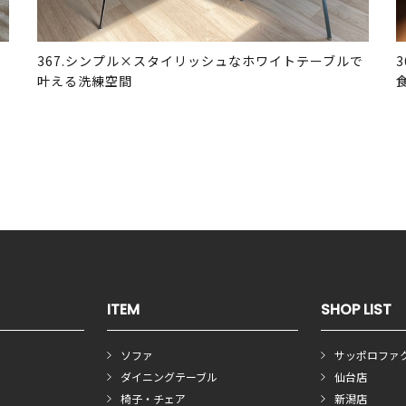
367.シンプル×スタイリッシュなホワイトテーブルで
叶える洗練空間
ITEM
SHOP LIST
ソファ
サッポロファ
ダイニングテーブル
仙台店
椅子・チェア
新潟店