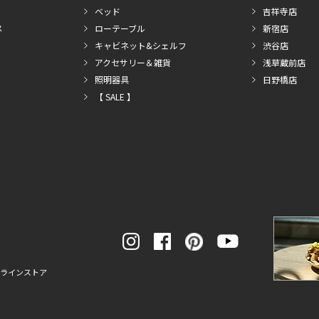
ベッド
吉祥寺店
メ
ローテーブル
新宿店
キャビネット&シェルフ
渋谷店
アクセサリー＆雑貨
浅草蔵前店
照明器具
日野橋店
【 SALE 】
ンラインストア