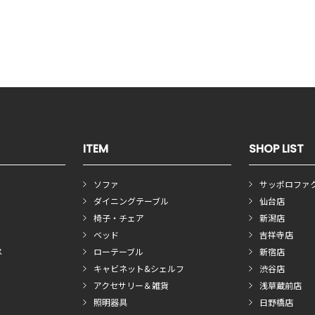
ITEM
SHOP LIST
ソファ
サッポロファ
ダイニングテーブル
仙台店
椅子・チェア
新潟店
ベッド
吉祥寺店
メ
ローテーブル
新宿店
キャビネット&シェルフ
渋谷店
アクセサリー＆雑貨
浅草蔵前店
照明器具
日野橋店