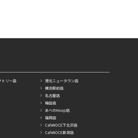
クトリー店
港北ニュータウン店
横浜駅前店
名古屋店
梅田店
あべのHoop店
福岡店
CafeNOCE下北沢店
CafeNOCE新潟店