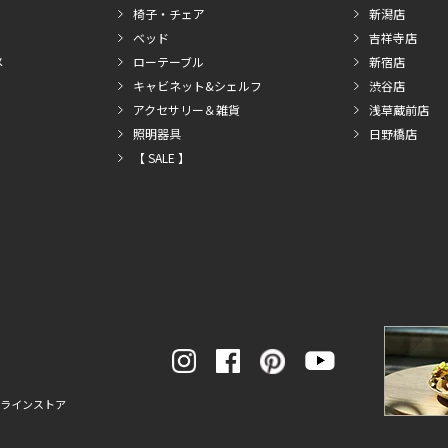
椅子・チェア
新潟店
ベッド
吉祥寺店
メ
ローテーブル
新宿店
キャビネット&シェルフ
渋谷店
アクセサリー＆雑貨
浅草蔵前店
照明器具
日野橋店
【 SALE 】
ンラインストア