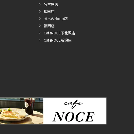
名古屋店
梅田店
あべのHoop店
福岡店
CafeNOCE下北沢店
CafeNOCE新潟店