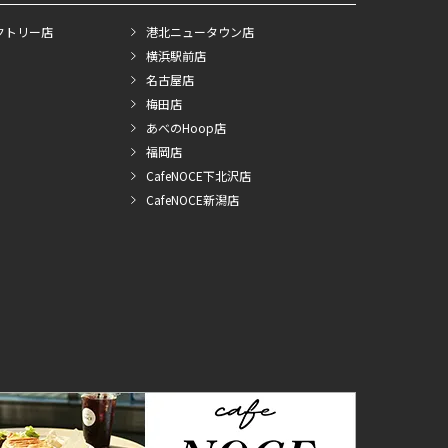
クトリー店
港北ニュータウン店
横浜駅前店
名古屋店
梅田店
あべのHoop店
福岡店
CafeNOCE下北沢店
CafeNOCE新潟店