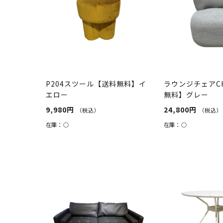
P204スツール【送料無料】イ
ラウンジチェアCH
エロー
無料】グレー
9,980円
24,800円
（税込）
（税込）
在庫：
○
在庫：
○