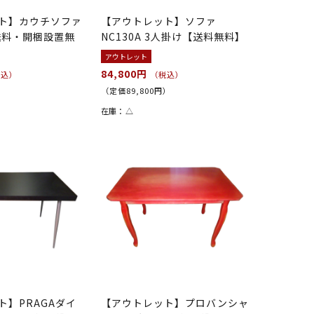
ト】カウチソファ
【アウトレット】ソファ
【送料・開梱設置無
NC130A 3人掛け【送料無料】
ブラック/...
アウトレット
84,800円
税込）
（税込）
）
（定価89,800円）
在庫：
△
ト】PRAGAダイ
【アウトレット】プロバンシャ