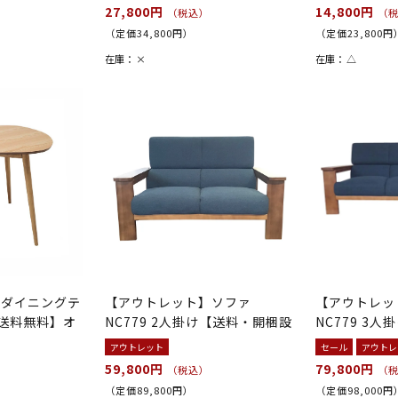
27,800円
14,800円
（税込）
（
（定価34,800円）
（定価23,800円
在庫：
×
在庫：
△
】ダイニングテ
【アウトレット】ソファ
【アウトレッ
【送料無料】オ
NC779 2人掛け【送料・開梱設
NC779 3
置無料】...
置無料】...
アウトレット
セール
アウトレ
59,800円
79,800円
（税込）
（
（定価89,800円）
（定価98,000円