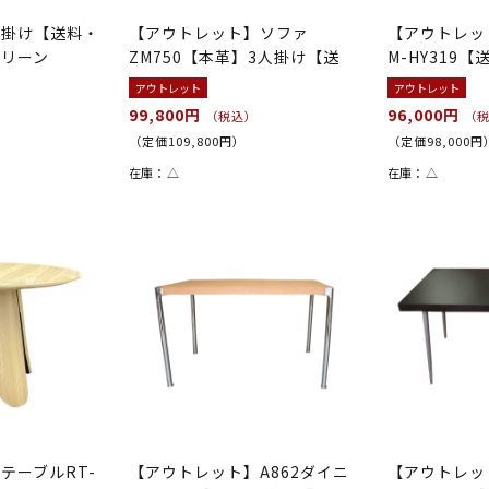
2人掛け【送料・
【アウトレット】ソファ
【アウトレッ
グリーン
ZM750【本革】3人掛け【送
M-HY319
料・開梱設...
料】...
アウトレット
アウトレット
99,800円
96,000円
（税込）
（
（定価109,800円）
（定価98,000円
在庫：
△
在庫：
△
テーブルRT-
【アウトレット】A862ダイニ
【アウトレッ