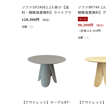
ソファUP24062 2人掛け【送
ソファMY744 
料・開梱設置無料】ライトブラ
開梱設置無料】
ウン
128,000円
セール
（税込）
98,000円
（税込）
在庫：
○
（定価128,000円）
在庫：
△
【アウトレット】テーブルRT-
【アウトレット】