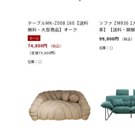
テーブルMK-Z008 160【送料
ソファ ZM930 
無料・大型商品】オーク
革】【送料・開
ラウン
99,800円
セール
（税込）
74,800円
（税込）
在庫：
○
（定価79,800円）
在庫：
○