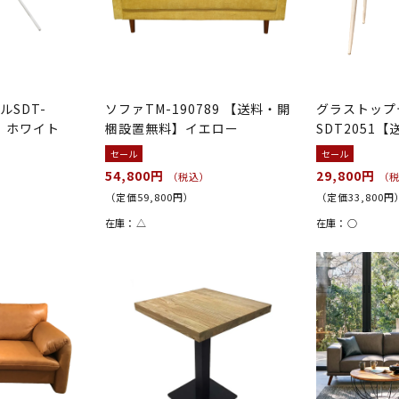
SDT-
ソファTM-190789 【送料・開
グラストップ
料】ホワイト
梱設置無料】イエロー
SDT2051
ト
セール
セール
54,800円
29,800円
（税込）
（
（定価59,800円）
（定価33,800円
在庫：
△
在庫：
○