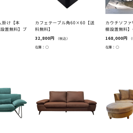
2人掛け【本
カフェテーブル角60×60【送
カウチソファV
梱設置無料】ブ
料無料】
梱設置無料】
32,800円
168,000円
（税込）
（
在庫：
○
在庫：
○