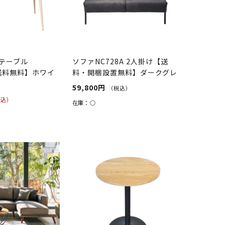
テーブル
ソファNC728A 2人掛け【送
【送料無料】ホワイ
料・開梱設置無料】ダークグレ
ー
59,800円
（税込）
税込）
在庫：
○
）