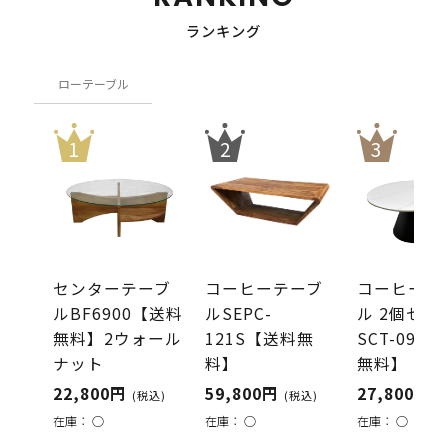
ランキング
ローテーブル
センターテーブ
コーヒーテーブ
コーヒーテ
ルBF6900【送料
ルSEPC-
ル 2個セッ
無料】2ウォール
121S【送料無
SCT-090
ナット
料】
無料】
22,800円
59,800円
27,800円
(税込)
(税込)
(
在庫：
○
在庫：
○
在庫：
○