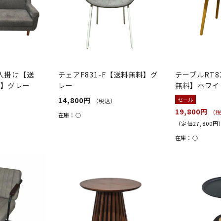
3人掛け【送
チェアF831-F【送料無料】グ
テーブルRT82
料】グレー
レー
無料】ホワイ
14,800円
セール
（税込）
19,800円
（
在庫：
○
（定価27,800円
在庫：
○