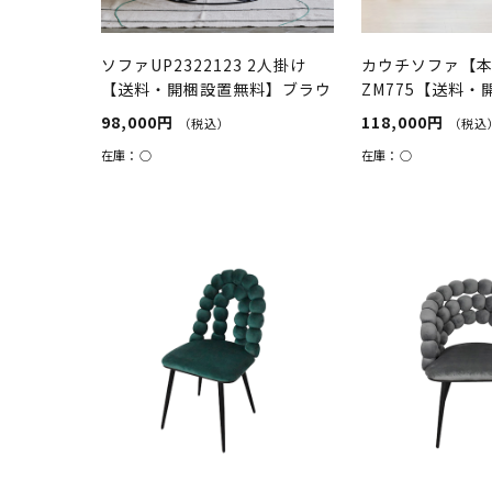
ソファUP2322123 2人掛け
カウチソファ【
【送料・開梱設置無料】ブラウ
ZM775【送料・
ン
料】ダークブラ...
98,000円
118,000円
（税込）
（税込
在庫：
○
在庫：
○