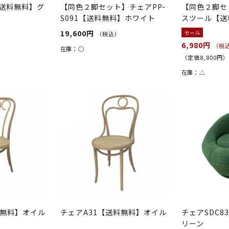
【送料無料】グ
【同色２脚セット】チェアPP-
【同色２脚セッ
S091【送料無料】ホワイト
スツール【送
19,600円
セール
（税込）
6,980円
（税
在庫：
○
（定価8,800円
在庫：
△
料無料】オイル
チェアA31【送料無料】オイル
チェアSDC8
リーン