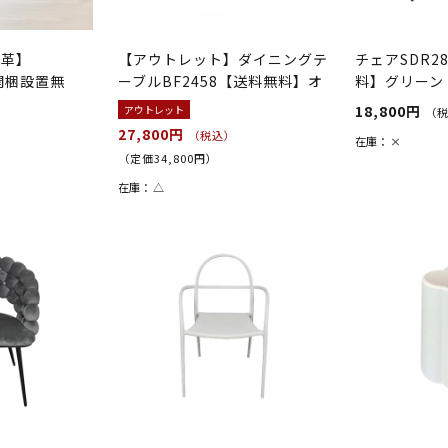
本革】
【アウトレット】ダイニングテ
チェアSDR2
開梱設置無
ーブルBF2458【送料無料】オ
料】グリーン
ーク
18,800円
アウトレット
）
（
27,800円
（税込）
在庫：
×
（定価34,800円）
在庫：
△