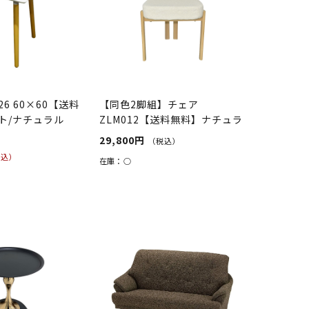
6 60×60【送料
【同色2脚組】チェア
ト/ナチュラル
ZLM012【送料無料】ナチュラ
ル／アイボリー
29,800円
（税込）
税込）
在庫：
○
）