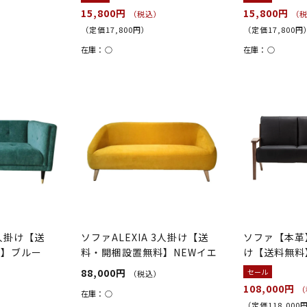
15,800円
15,800円
（税込）
（
（定価17,800円）
（定価17,800円
在庫：
○
在庫：
○
2人掛け【送
ソファALEXIA 3人掛け【送
ソファ【本革】
料】ブルー
料・開梱設置無料】NEWイエ
け【送料無料
ロー
ー/ウ...
88,000円
セール
（税込）
108,000円
（
在庫：
○
（定価118,000