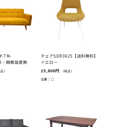
ドTM-
チェアSDR3625【送料無料】
送料・開梱設置無
イエロー
15,800円
税込）
（税込）
在庫：
○