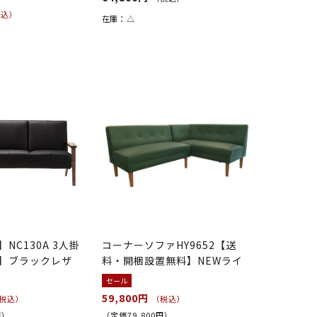
税込）
在庫：
△
）
NC130A 3人掛
コーナーソファHY9652【送
】ブラックレザ
料・開梱設置無料】NEWライ
トグリーン
セール
59,800円
税込）
（税込）
円）
（定価79,800円）