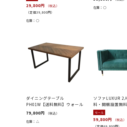
29,800円
（税込）
在庫：
○
（定価39,800円）
在庫：
○
ダイニングテーブル
ソファLUXUR 
PH01W【送料無料】ウォール
料・開梱設置無
ナット
79,800円
セール
（税込）
59,800円
（税込）
在庫：
△
（定価69,800円）