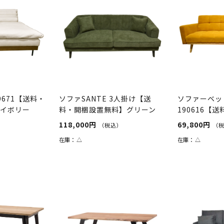
9671【送料・
ソファSANTE 3人掛け【送
ソファーベッ
アイボリー
料・開梱設置無料】グリーン
190616【
料】イエロー
118,000円
69,800円
（税込）
（
）
在庫：
△
在庫：
△