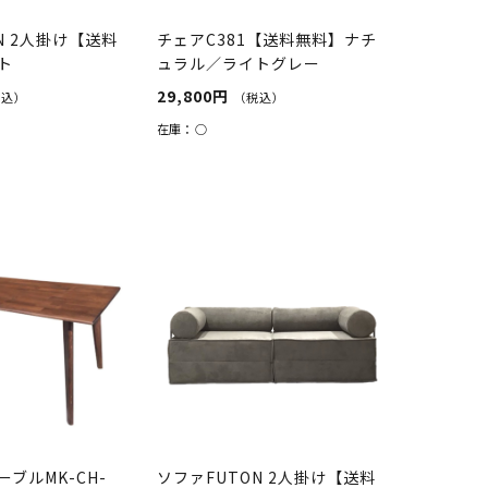
N 2人掛け【送料
チェアC381【送料無料】ナチ
ト
ュラル／ライトグレー
29,800円
税込）
（税込）
在庫：
○
ブルMK-CH-
ソファFUTON 2人掛け【送料