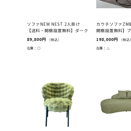
ソファNEW NEST 2人掛け
カウチソファZM
【送料・開梱設置無料】ダーク
開梱設置無料】
ブラウン
89,800円
198,000円
（税込）
（税込
在庫：
○
在庫：
△