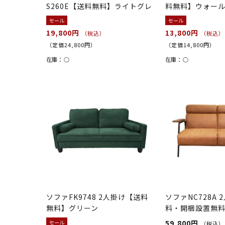
S260E【送料無料】ライトグレ
料無料】ウォー
ー
ュラル
セール
セール
19,800円
13,800円
（税込）
（税込）
（定価24,800円）
（定価14,800円）
在庫：
○
在庫：
○
ソファFK9748 2人掛け【送料
ソファNC728A
無料】グリーン
料・開梱設置無
59,800円
セール
（税込）