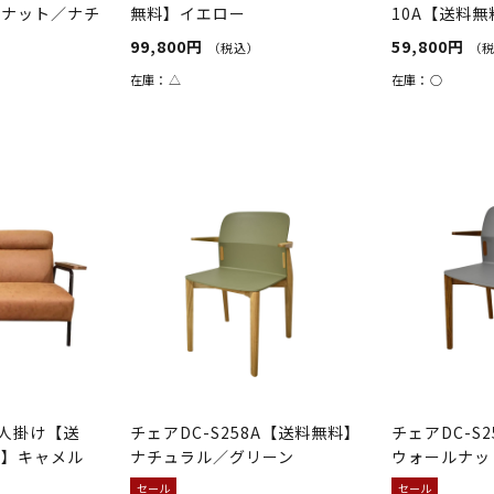
ルナット／ナチ
無料】イエロー
10A【送料
ト
99,800円
59,800円
（税込）
（
在庫：
△
在庫：
○
 2人掛け【送
チェアDC-S258A【送料無料】
チェアDC-S
料】キャメル
ナチュラル／グリーン
ウォールナッ
セール
セール