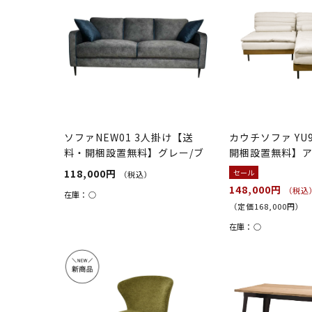
ソファNEW01 3人掛け【送
カウチソファ YU
料・開梱設置無料】グレー/ブ
開梱設置無料】
ルー
118,000円
セール
（税込）
148,000円
（税込
在庫：
○
（定価168,000円）
在庫：
○