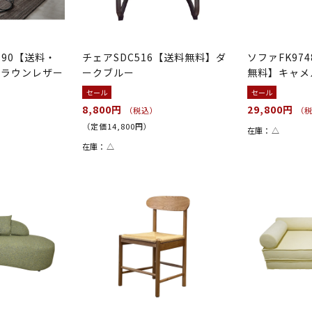
890【送料・
チェアSDC516【送料無料】ダ
ソファFK97
ブラウンレザー
ークブルー
無料】キャメ
セール
セール
）
8,800円
29,800円
（税込）
（
（定価14,800円）
在庫：
△
在庫：
△